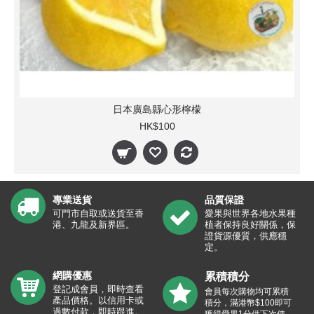
日本廣島縣心形檸檬
HK$100
專業送貨
品質保證
可門市自取或送貨至香
愛果與世界各地水果種
港、九龍及新界區。
植者保持良好關係，保
證貨源優質，供應穩
定。
網購優惠
累積積分
登記成會員，即時查看
會員每次購物均可累積
產品價格。以信用卡或
積分，滿港幣$100即可
過數付款，即時跟進。