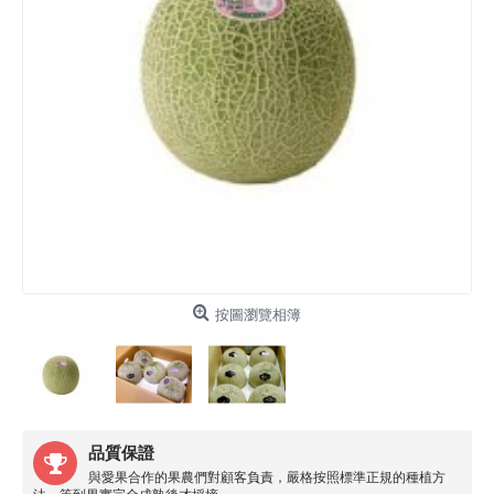
按圖瀏覽相簿
品質保證
與愛果合作的果農們對顧客負責，嚴格按照標準正規的種植方