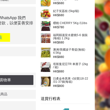
HK$680
妃子笑荔枝 (5kg/箱)
HK$680
tsApp 我們
付款，以便妥善安排
櫻桃 CHERRY 5Kg /11lbs
HK$780
福岡縣溫室水蜜桃5-6 個裝
核
(每箱) 1.2Kg
HK$680
澳洲/美國波子青提(無核)
4.5Kg
HK$880
塔斯曼尼亞TR 車厘子 (2kg
/ 箱)
HK$880
日產金奇異果 -(珍寶)18-22
購物車
/31-37個(每箱)
HK$800
此商品
送貨行程表