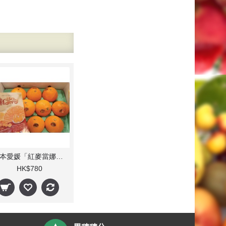
日本愛媛「紅麥當娜」血橙(每箱)
HK$780