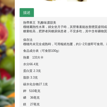
描述
熱帶果王 乳酪味濃甜美
榴槤屬熱性水果，婦女坐月子時，其營養素能改善體質虛弱或
糖量較高，肥胖者與糖尿病患者，不宜多吃，其中含有礦物質
保存法
榴槤尚未完全成熟時，可用報紙包覆，約1~2天後即可食用。
食品成分表（可食部100g）
熱量 133大卡
水分66.4克
蛋白質 2.3克
脂肪 3.3克
碳水化合物27.1克
鉀 510亳克
磷 36亳克
鎂 27亳克