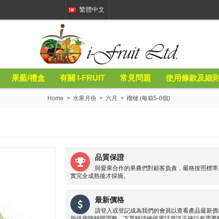
繁體中文
果藍/禮盒
有關 I-FRUIT
常見問題
使用條款及細
Home
水果月份
六月
榴槤 (每箱5-6個)
品質保證
與愛果合作的果農們對顧客負責，嚴格按照標準
實完全成熟後才採摘。
最新價格
請登入或登記成為我們的會員以查看產品最新價
與供貨隨時間調整，下單時請確保電話資訊正確以有需要