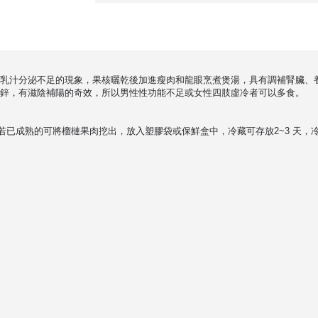
乳汁分泌不足的現象，果核曬乾後加進瘦肉和龍眼烹煮煲湯，具有調補腎臟、
鋅，有滋陰補陽的奇效，所以男性性功能不足或女性四肢虛冷者可以多食。
若已成熟的可將榴槤果肉挖出，放入塑膠袋或保鮮盒中，冷藏可存放2~3 天，