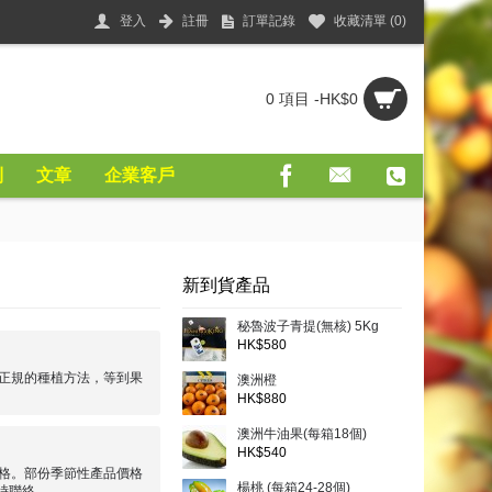
登入
註冊
訂單記錄
收藏清單 (
0
)
0 項目 -HK$0
則
文章
企業客戶
新到貨產品
秘魯波子青提(無核) 5Kg
HK$580
正規的種植方法，等到果
澳洲橙
HK$880
澳洲牛油果(每箱18個)
HK$540
格。部份季節性產品價格
楊桃 (每箱24-28個)
時聯絡。