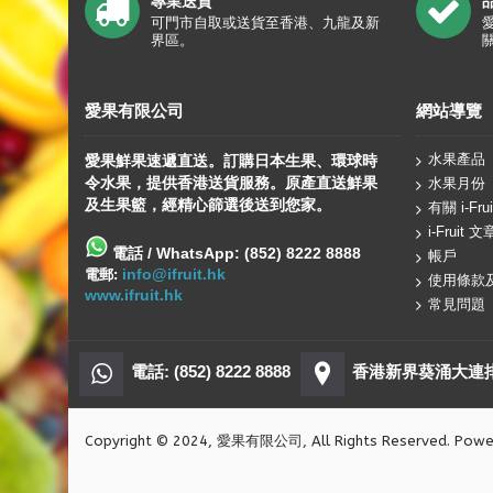
專業送貨
可門市自取或送貨至香港、九龍及新
界區。
愛果有限公司
網站導覽
水果產品
愛果鮮果速遞直送。訂購日本生果、
環球
時
令水果，提供香港送貨服務。原產直送鮮果
水果月份
及生果籃，經精心篩選後送到您家。
有關 i-Frui
i-Fruit 文
電話 / WhatsApp: (852) 8222 8888
帳戶
info@ifruit.hk
電郵:
使用條款
www.ifruit.hk
常見問題
電話: (852) 8222 8888
香港新界葵涌大連排道
Copyright © 2024, 愛果有限公司, All Rights Reserved. Pow