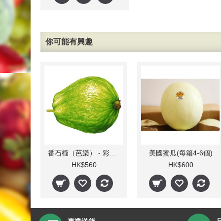
你可能有興趣
番石榴（芭樂） - 彩虹芭樂(每箱)
美國蜜瓜(每箱4-6個)
HK$560
HK$600