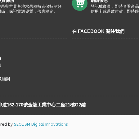
品質保證
網購優惠
愛果與世界各地水果種植者保持良好
登記成會員，即時查看產品
關係，保證貨源優質，供應穩定。
信用卡或過數付款，即時跟
在 FACEBOOK 關注我們
t
章
及細則
162-170號金龍工業中心二座21樓G2鋪
ered by
SEOLISM Digital Innovations