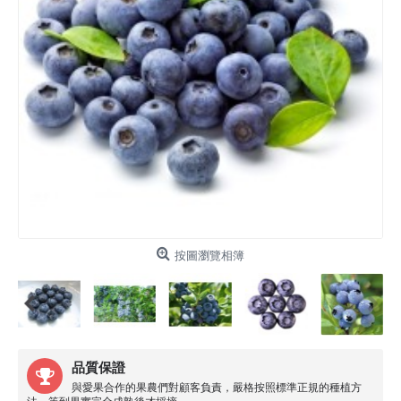
按圖瀏覽相簿
品質保證
與愛果合作的果農們對顧客負責，嚴格按照標準正規的種植方