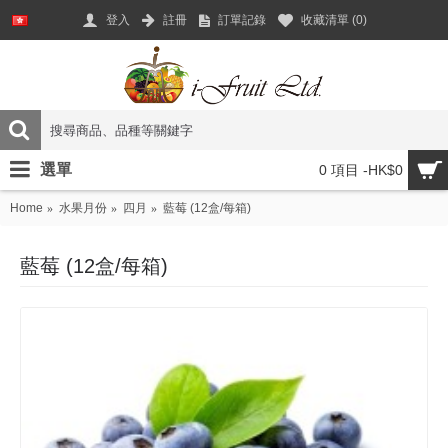
登入
註冊
訂單記錄
收藏清單 (
0
)
選單
0 項目 -HK$0
Home
水果月份
四月
藍莓 (12盒/每箱)
藍莓 (12盒/每箱)