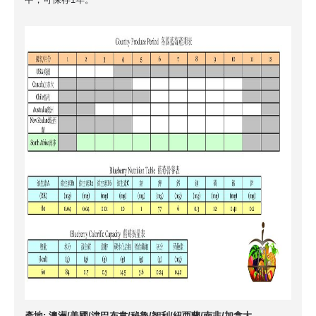
產地: 澳洲/美國/津巴布韋/秘魯/智利/紐西蘭/南非/加拿大