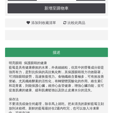
新增至購物車
添加到收藏清單
比較此商品
描述
明亮眼睛 保護眼睛的健康
藍莓是具有健康療效的水果，外表細細粒，但其中的營養成分卻是
強而有力，是對抗疾病的高抗氧化劑，其保護眼睛視力功效顯著，
可消除眼睛疲勞，迅速恢復視力。食物纖維含量極多，可有效改善
便祕。尤其纖維酵素的活性化，有轉變體質酸化的作用。維生素C
和花青素，則能保護心臟，維持心血管健康，增強心臟功能，並可
促進肌膚的健康、緩和肌膚鬆弛以及防止皮膚水分的流失。
保存法
不要清洗或做任何處理，除非馬上就吃。把未清洗的新鮮藍莓立刻
放到冰箱裡。新鮮的藍莓最好在2週內吃完，也可以放入冷凍庫
中，可保存1年。