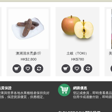
澳洲清水禿參/斤
土岐（TOKI）
美
HK$2,800
HK$780
品質保證
網購優惠
愛果與世界各地水果種植者保持良好
登記成會員，即時查看產品
關係，保證貨源優質，供應穩定。
信用卡或過數付款，即時跟