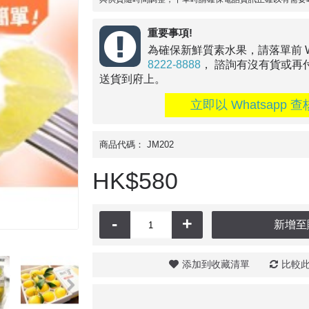
重要事項!
為確保新鮮質素水果，請落單前 Wha
8222-8888
， 諮詢有沒有貨或再
送貨到府上。
立即以 Whatsapp 查
商品代碼：
JM202
HK$580
-
+
新增至
添加到收藏清單
比較