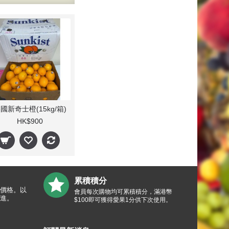
國新奇士橙(15kg/箱)
HK$900
累積積分
價格。以
會員每次購物均可累積積分，滿港幣
進。
$100即可獲得愛果1分供下次使用。