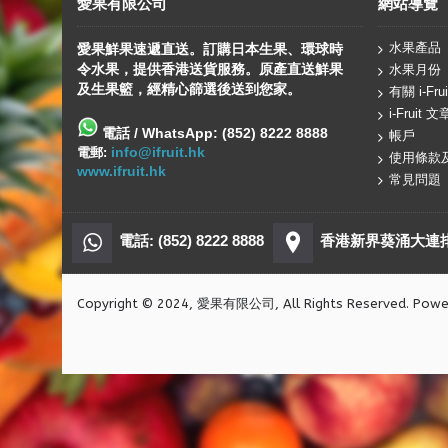
愛果有限公司
網站導覽
水果產品
愛果鮮果速遞直送。訂購日本生果、
環球
時
令水果，提供香港送貨服務。原產直送鮮果
水果月份
及生果籃，經精心篩選後送到您家。
有關 i-Frui
i-Fruit 文
電話 / WhatsApp: (852) 8222 8888
帳戶
info@ifruit.hk
電郵:
使用條款
www.ifruit.hk
常見問題
電話: (852) 8222 8888
香港新界葵涌大連排道
Copyright © 2024, 愛果有限公司, All Rights Reserved. Pow