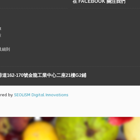
在 FACEBOOK 關注我們
t
章
及細則
162-170號金龍工業中心二座21樓G2鋪
ered by
SEOLISM Digital Innovations