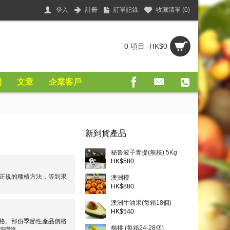
登入
註冊
訂單記錄
收藏清單 (
0
)
0 項目 -HK$0
則
文章
企業客戶
新到貨產品
秘魯波子青提(無核) 5Kg
HK$580
正規的種植方法，等到果
澳洲橙
HK$880
澳洲牛油果(每箱18個)
HK$540
格。部份季節性產品價格
楊桃 (每箱24-28個)
時聯絡。