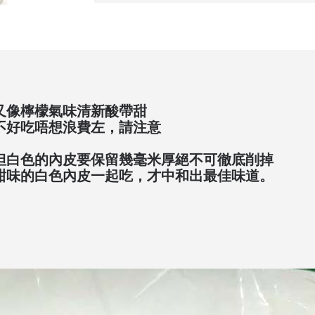
又像檸檬
氣味清新
酸帶甜
不好吃唔想浪費左，請注意
但白色的內皮要保留幾毫米厚絕不可徹底削掉
甜味的白色內皮一起吃，才中和出最佳味道。