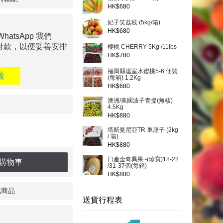
HK$680
妃子笑荔枝 (5kg/箱)
HK$680
tsApp 我們
付款，以便妥善安排
櫻桃 CHERRY 5Kg /11lbs
HK$780
福岡縣溫室水蜜桃5-6 個裝
核
(每箱) 1.2Kg
HK$680
澳洲/美國波子青提(無核)
4.5Kg
HK$880
塔斯曼尼亞TR 車厘子 (2kg
/ 箱)
HK$880
日產金奇異果 -(珍寶)18-22
購物車
/31-37個(每箱)
HK$800
此商品
送貨行程表