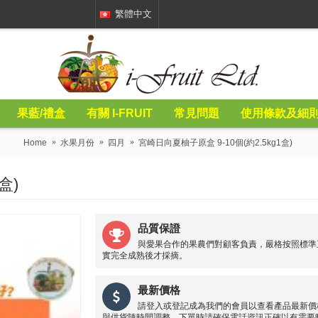
繁體中文
果藍/禮盒
有關 I-FRUIT
常見問題
使用條款及細
Home
水果月份
四月
宮崎日向夏柚子原盒 9-10個(約2.5kg1盒)
盒)
品質保證
與愛果合作的果農們對顧客負責，嚴格按照標準
實完全成熟後才採摘。
最新價格
請登入或登記成為我們的會員以查看產品最新價
與供貨隨時間調整，下單時請確保電話資訊正確以有需要