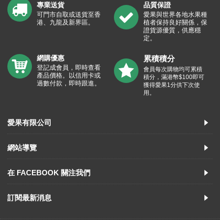
專業送貨
品質保證
可門市自取或送貨至香
愛果與世界各地水果種
港、九龍及新界區。
植者保持良好關係，保
證貨源優質，供應穩
定。
網購優惠
累積積分
登記成會員，即時查看
會員每次購物均可累積
產品價格。以信用卡或
積分，滿港幣$100即可
過數付款，即時跟進。
獲得愛果1分供下次使
用。
愛果有限公司
網站導覽
在 FACEBOOK 關注我們
訂閱最新消息