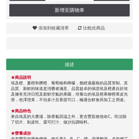
新增至購物車
添加到收藏清單
比較此商品
描述
★商品說明
埃及橙、夏橙和臍橙、葡萄柚和檸檬，都經過嚴格的品質管制。其
品質、新鮮的味道是消費者滿意、品質超卓的保證埃及橙產自於埃
及擁有充沛日照及新鮮空氣的果園，培養出的埃及橙果柳橙果皮光
滑，色澤澄黃，不但多汁且香甜可口，極適合鮮食與加工之用途。
★商品特色
來自埃及的大農場，除香氣四溢之外，更含豐富維他命C。吃法除
了切片、剝皮吃、還可打汁、做沙拉調味料。
★營養成份
含有豐富的膳食纖維、維生素A、B、C、磷、蘋果酸等，多吃柳丁