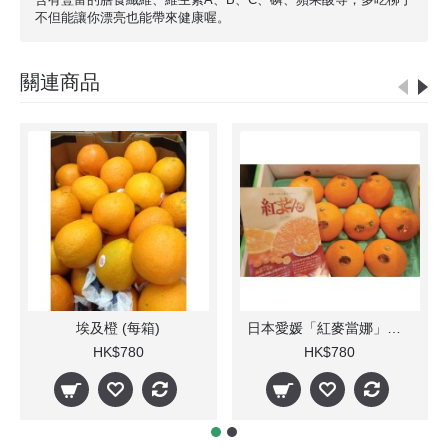
不但能讓你漂亮也能帶來健康喔。
關連商品
埃及橙 (每箱)
日本愛媛「紅麥當娜」血橙(每箱)
HK$780
HK$780