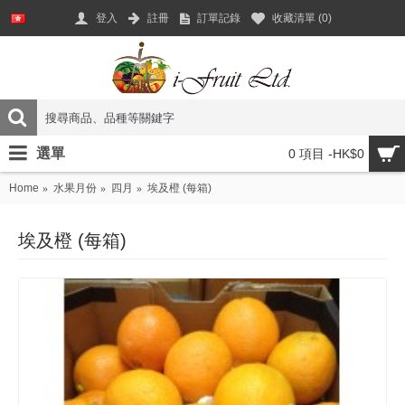
登入
註冊
訂單記錄
收藏清單 (
0
)
選單
0 項目 -HK$0
Home
水果月份
四月
埃及橙 (每箱)
埃及橙 (每箱)