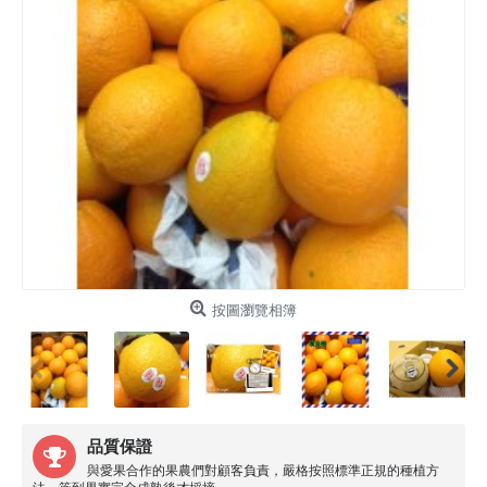
按圖瀏覽相簿
品質保證
與愛果合作的果農們對顧客負責，嚴格按照標準正規的種植方