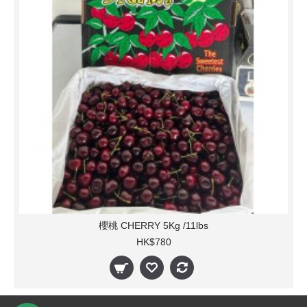
櫻桃 CHERRY 5Kg /11lbs
HK$780