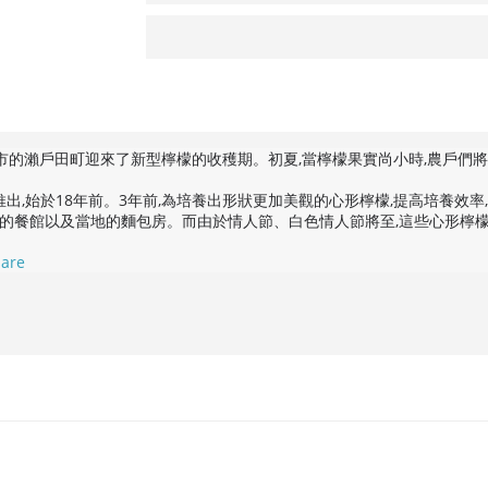
道市的瀨戶田町迎來了新型檸檬的收穫期。初夏,當檸檬果實尚小時,農戶們將
推出,始於18年前。3年前,為培養出形狀更加美觀的心形檸檬,提高培養效率
的餐館以及當地的麵包房。而由於情人節、白色情人節將至,這些心形檸
hare