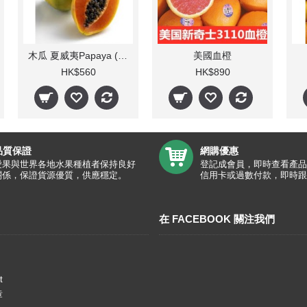
木瓜 夏威夷Papaya (每箱4-8個)
美國血橙
HK$560
HK$890
品質保證
網購優惠
愛果與世界各地水果種植者保持良好
登記成會員，即時查看產品
關係，保證貨源優質，供應穩定。
信用卡或過數付款，即時跟
在 FACEBOOK 關注我們
t
章