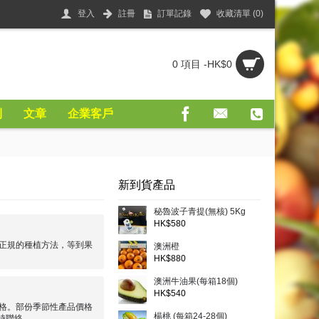
登入
註冊
訂單記錄
收藏清單 (
0
)
0 項目 -HK$0
則
文章
企業客戶
新到貨產品
秘魯波子青提(無核) 5Kg
HK$580
正規的種植方法，等到果
澳洲橙
HK$880
澳洲牛油果(每箱18個)
HK$540
格。部份季節性產品價格
楊桃 (每箱24-28個)
時聯絡。