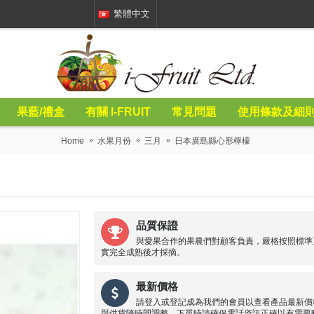
繁體中文
果藍/禮盒
有關 I-FRUIT
常見問題
使用條款及細
Home
水果月份
三月
日本廣島縣心形檸檬
品質保證
與愛果合作的果農們對顧客負責，嚴格按照標準
實完全成熟後才採摘。
最新價格
請登入或登記成為我們的會員以查看產品最新價
與供貨隨時間調整，下單時請確保電話資訊正確以有需要