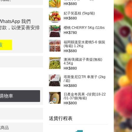
HK$680
妃子笑荔枝 (5kg/箱)
HK$680
tsApp 我們
付款，以便妥善安排
櫻桃 CHERRY 5Kg /11lbs
HK$780
福岡縣溫室水蜜桃5-6 個裝
核
(每箱) 1.2Kg
HK$680
澳洲/美國波子青提(無核)
4.5Kg
HK$880
塔斯曼尼亞TR 車厘子 (2kg
/ 箱)
HK$880
日產金奇異果 -(珍寶)18-22
購物車
/31-37個(每箱)
HK$800
送貨行程表
此商品