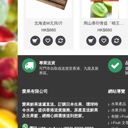
北海道M元貝/斤
岡山香印青提「晴王」(1kg/每盒1束) 人氣
HK$880
HK$880
專業送貨
可門市自取或送貨至香港、九龍及新
界區。
愛果有限公司
網站導覽
水果產品
愛果鮮果速遞直送。訂購日本生果、
環球
時
令水果，提供香港送貨服務。原產直送鮮果
水果月份
及生果籃，經精心篩選後送到您家。
有關 i-Frui
i-Fruit 文