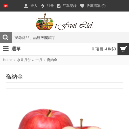
登入
註冊
訂單記錄
收藏清單 (
0
)
選單
0 項目 -HK$0
Home
水果月份
一月
喬納金
喬納金