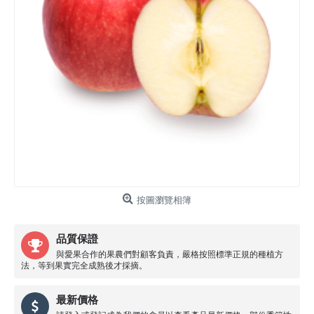
按圖瀏覽相簿
品質保證
與愛果合作的果農們對顧客負責，嚴格按照標準正規的種植方
法，等到果實完全成熟後才採摘。
最新價格