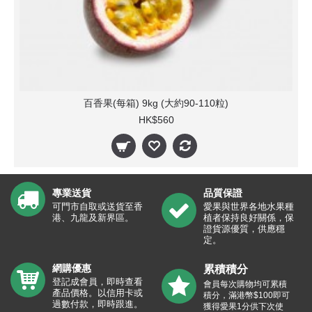
百香果(每箱) 9kg (大約90-110粒)
HK$560
專業送貨
品質保證
可門市自取或送貨至香
愛果與世界各地水果種
港、九龍及新界區。
植者保持良好關係，保
證貨源優質，供應穩
定。
網購優惠
累積積分
登記成會員，即時查看
會員每次購物均可累積
產品價格。以信用卡或
積分，滿港幣$100即可
過數付款，即時跟進。
獲得愛果1分供下次使