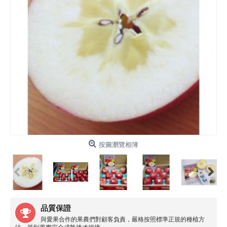
按圖瀏覽相簿
品質保證
與愛果合作的果農們對顧客負責，嚴格按照標準正規的種植方