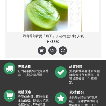
岡山香印青提「晴王」(1kg/每盒1束) 人氣
HK$880
專業送貨
品質保證
可門市自取或送貨至香
愛果與世界各地水果種
港、九龍及新界區。
植者保持良好關係，保
證貨源優質，供應穩
定。
網購優惠
累積積分
登記成會員，即時查看
會員每次購物均可累積
產品價格。以信用卡或
積分，滿港幣$100即可
過數付款，即時跟進。
獲得愛果1分供下次使