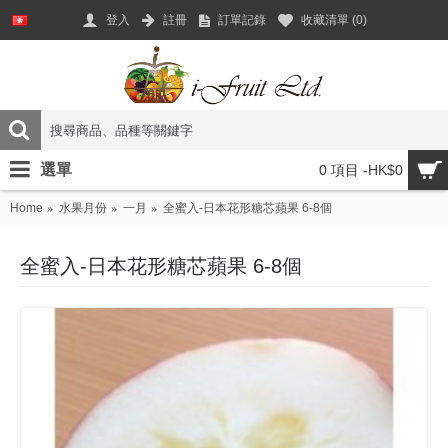
登入
註冊
訂單記錄
收藏清單 (
0
)
選單
0 項目 -HK$0
Home
水果月份
一月
全蜜入-日本花形糖芯蘋果 6-8個
全蜜入-日本花形糖芯蘋果 6-8個