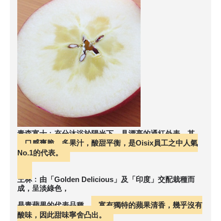
青森富士﹕充分沐浴於陽光下，具漂亮的通紅外表。其
口感爽脆，多果汁，酸甜平衡，是Oisix員工之中人氣
No.1的代表。
王林﹕由「Golden Delicious」及「印度」交配栽種而
成，呈淡綠色，
是青蘋果的代表品種。
富有獨特的蘋果清香，幾乎沒有
酸味，因此甜味寧舍凸出。