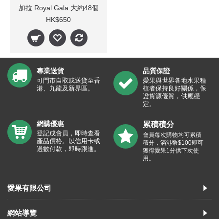
加拉 Royal Gala 大約48個
HK$650
專業送貨
品質保證
可門市自取或送貨至香
愛果與世界各地水果種
港、九龍及新界區。
植者保持良好關係，保
證貨源優質，供應穩
定。
網購優惠
累積積分
登記成會員，即時查看
會員每次購物均可累積
產品價格。以信用卡或
積分，滿港幣$100即可
過數付款，即時跟進。
獲得愛果1分供下次使
用。
愛果有限公司
網站導覽