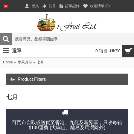
登入
註冊
訂單記錄
收藏清單 (
0
)
選單
0 項目 -HK$0
Home
水果月份
七月
Product Filters
七月
可門市自取或送貨至香港、九龍及新界區，只收每箱
$100運費 (大嶼山、離島及馬灣除外)