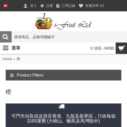
登入
註冊
訂單記錄
收藏清單 (
0
)
選單
0 項目 -HK$0
Home
橙
Product Filters
橙
可門市自取或送貨至香港、九龍及新界區，只收每箱
$100運費 (大嶼山、離島及馬灣除外)