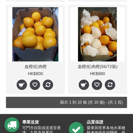
血橙/紅肉橙
血橙/紅肉橙(56/72裝)
HK$800
HK$880
顯示 1 到 10 個 (共 10 個) - (共 1 頁)
專業送貨
品質保證
可門市自取或送貨至香
愛果與世界各地水果種
港、九龍及新界區。
植者保持良好關係，保