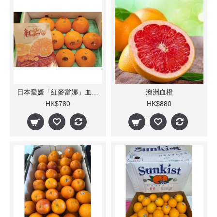
日本愛媛「紅麥當娜」血橙(每箱)
澳洲血橙
HK$780
HK$880